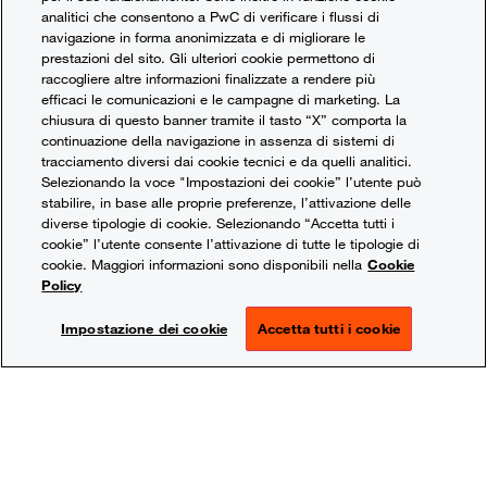
analitici che consentono a PwC di verificare i flussi di
Installazione di impianti fotovoltaici con sistemi di
navigazione in forma anonimizzata e di migliorare le
accumulo.
prestazioni del sito. Gli ulteriori cookie permettono di
raccogliere altre informazioni finalizzate a rendere più
efficaci le comunicazioni e le campagne di marketing. La
2. Produzione di energia termica da fonti
chiusura di questo banner tramite il tasto “X” comporta la
rinnovabili,
incentiva la sostituzione e/o
continuazione della navigazione in assenza di sistemi di
tracciamento diversi dai cookie tecnici e da quelli analitici.
l’installazione di sistemi basati su rinnovabili:
Selezionando la voce "Impostazioni dei cookie” l’utente può
stabilire, in base alle proprie preferenze, l’attivazione delle
Sostituzione impianti di climatizzazione invernale
diverse tipologie di cookie. Selezionando “Accetta tutti i
cookie” l’utente consente l’attivazione di tutte le tipologie di
con pompe di calore elettriche e a gas;
cookie. Maggiori informazioni sono disponibili nella
Cookie
Policy
Sostituzione impianti di climatizzazione invernale
Impostazione dei cookie
Accetta tutti i cookie
con sistemi ibridi e bivalenti;
Sostituzione di impianti di climatizzazione invernale
con impianti dotati di generatore di calore
alimentato da biomassa, con specifici requisiti di
qualità ambientale;