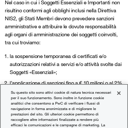
Nel caso in cui i Soggetti Essenziali e Importanti non
risultino conformi agli obblighi inclusi nella Direttiva
NIS2, gli Stati Membri devono prevedere sanzioni
amministrative e attribuire le dovute responsabilità
agli organi di amministrazione dei soggetti coinvolti,
tra cui troviamo:
la sospensione temporanea di certificati e/o
autorizzazioni relativi a servizi e/o attività svolte dai
Soggetti «Essenziali»;
l’applicazione di sanzioni fino a € 10 milioni o al 2%
del fatturato globale dell’anno precedente in caso
Su questo sito sono attivi cookie di natura tecnica necessari
per il suo funzionamento. Sono inoltre in funzione cookie
di Soggetti «Essenziali»;
analitici che consentono a PwC di verificare i flussi di
navigazione in forma anonimizzata e di migliorare le
l’applicazione di sanzioni fino a € 7 milioni o al
prestazioni del sito. Gli ulteriori cookie permettono di
1,7% del fatturato globale in caso di Soggetti
raccogliere altre informazioni finalizzate a rendere più
efficaci le comunicazioni e le campagne di marketing. La
«Importanti».