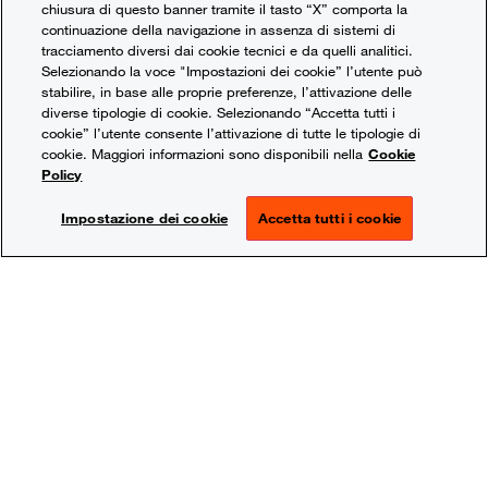
chiusura di questo banner tramite il tasto “X” comporta la
continuazione della navigazione in assenza di sistemi di
tracciamento diversi dai cookie tecnici e da quelli analitici.
Selezionando la voce "Impostazioni dei cookie” l’utente può
stabilire, in base alle proprie preferenze, l’attivazione delle
Requisiti della Cybersecurity:
diverse tipologie di cookie. Selezionando “Accetta tutti i
cookie” l’utente consente l’attivazione di tutte le tipologie di
La Direttiva NIS2 mira ad eliminare le differenze di
cookie. Maggiori informazioni sono disponibili nella
Cookie
Policy
sicurezza informatica tra i diversi Stati membri,
implementando una serie di obblighi per gli operatori
Impostazione dei cookie
Accetta tutti i cookie
di servizi “Essenziali” e “Importanti”. In particolare,
tali operatori devono adottare una serie di misure di
sicurezza tecniche e organizzative, tra cui:
Misure di gestione dei rischi informatici;
Misure tecniche di analisi vulnerabilità;
Gestione incidenti;
Sistemi di Continuità Operativa;