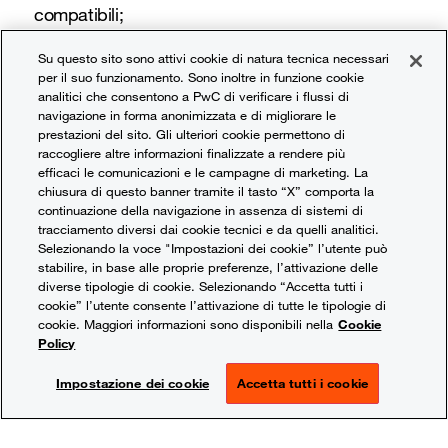
compatibili;
digitalizzazione
: implementazione del sistema di
Su questo sito sono attivi cookie di natura tecnica necessari
per il suo funzionamento. Sono inoltre in funzione cookie
prenotazione online avanzato che semplifichi il
analitici che consentono a PwC di verificare i flussi di
processo di prenotazione con conseguente
navigazione in forma anonimizzata e di migliorare le
miglioramento della comunicazione con i clienti;
prestazioni del sito. Gli ulteriori cookie permettono di
raccogliere altre informazioni finalizzate a rendere più
efficienza energetica
: installazione di pannelli
efficaci le comunicazioni e le campagne di marketing. La
chiusura di questo banner tramite il tasto “X” comporta la
fotovoltaici, riducendo così la dipendenza dalle
continuazione della navigazione in assenza di sistemi di
fonti di energia tradizionali e promuovendo l’uso di
tracciamento diversi dai cookie tecnici e da quelli analitici.
Selezionando la voce "Impostazioni dei cookie” l’utente può
energie rinnovabili;
stabilire, in base alle proprie preferenze, l’attivazione delle
diverse tipologie di cookie. Selezionando “Accetta tutti i
riqualificazione antisismica
: interventi di
cookie” l’utente consente l’attivazione di tutte le tipologie di
miglioramento/adeguamento sismico in un’ottica di
cookie. Maggiori informazioni sono disponibili nella
Cookie
Policy
maggiore tutela di cose e persone (incamiciatura in
cemento armato o in acciaio dei pilastri e
Impostazione dei cookie
Accetta tutti i cookie
l’incamiciatura in acciaio delle travi e dei nodi
trave-pilastro).