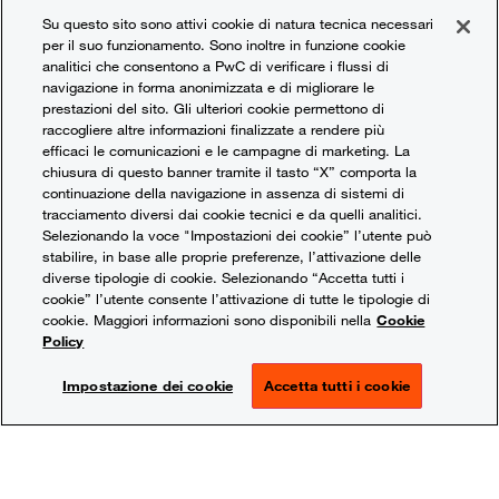
Redigere il rendiconto di sostenibilità
secondo
Su questo sito sono attivi cookie di natura tecnica necessari
gli
standard VSME
(Voluntary Sustainability
per il suo funzionamento. Sono inoltre in funzione cookie
analitici che consentono a PwC di verificare i flussi di
Reporting Standard for non-listed SMEs);
navigazione in forma anonimizzata e di migliorare le
prestazioni del sito. Gli ulteriori cookie permettono di
Allinearsi ai requisiti della CSRD e della
raccogliere altre informazioni finalizzate a rendere più
Tassonomia UE,
anticipando le richieste future di
efficaci le comunicazioni e le campagne di marketing. La
chiusura di questo banner tramite il tasto “X” comporta la
mercato e regolatori
.
continuazione della navigazione in assenza di sistemi di
tracciamento diversi dai cookie tecnici e da quelli analitici.
Selezionando la voce "Impostazioni dei cookie” l’utente può
stabilire, in base alle proprie preferenze, l’attivazione delle
diverse tipologie di cookie. Selezionando “Accetta tutti i
Supporto e attività svolte:
cookie” l’utente consente l’attivazione di tutte le tipologie di
cookie. Maggiori informazioni sono disponibili nella
Cookie
Analisi del contesto interno
: desk analysis della
Policy
documentazione aziendale, interviste con
Impostazione dei cookie
Accetta tutti i cookie
stakeholder interni (HR, logistica, acquisti, vendite,
R&D) per mappare le principali aree di sostenibilità
e definire lo stato dell’arte;