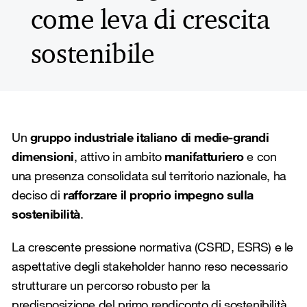
come leva di crescita
sostenibile
Un
gruppo industriale italiano di medie-grandi
dimensioni
, attivo in ambito
manifatturiero
e con
una presenza consolidata sul territorio nazionale, ha
deciso di
rafforzare il proprio impegno sulla
sostenibilità
.
La crescente pressione normativa (CSRD, ESRS) e le
aspettative degli stakeholder hanno reso necessario
strutturare un percorso robusto per la
predisposizione del primo rendiconto di sostenibilità