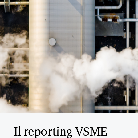
Il reporting VSME