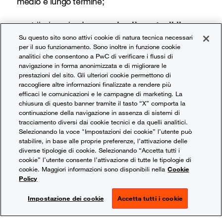
medio e lungo termine;
contribuire ad un’
economia più sostenibile
e
Su questo sito sono attivi cookie di natura tecnica necessari
inclusiva.
per il suo funzionamento. Sono inoltre in funzione cookie
analitici che consentono a PwC di verificare i flussi di
navigazione in forma anonimizzata e di migliorare le
prestazioni del sito. Gli ulteriori cookie permettono di
raccogliere altre informazioni finalizzate a rendere più
Come è strutturato il documento e cosa prevede:
efficaci le comunicazioni e le campagne di marketing. La
chiusura di questo banner tramite il tasto “X” comporta la
Lo standard VSME è articolato in due moduli: il
continuazione della navigazione in assenza di sistemi di
tracciamento diversi dai cookie tecnici e da quelli analitici.
Modulo Base
e il
Modulo Comprensivo
.
Selezionando la voce "Impostazioni dei cookie” l’utente può
stabilire, in base alle proprie preferenze, l’attivazione delle
Modulo Base:
diverse tipologie di cookie. Selezionando “Accetta tutti i
cookie” l’utente consente l’attivazione di tutte le tipologie di
cookie. Maggiori informazioni sono disponibili nella
Cookie
Obbligatorio per tutte le imprese che adottano lo
Policy
standard, comprende 11 requisiti di divulgazione
suddivisi in:
Impostazione dei cookie
Accetta tutti i cookie