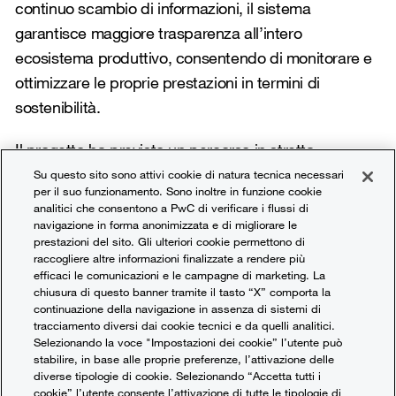
continuo scambio di informazioni, il sistema
garantisce maggiore trasparenza all’intero
ecosistema produttivo, consentendo di monitorare e
ottimizzare le proprie prestazioni in termini di
sostenibilità.
Il progetto ha previsto un percorso in stretta
collaborazione coi diversi attori della filiera per lo
Su questo sito sono attivi cookie di natura tecnica necessari
per il suo funzionamento. Sono inoltre in funzione cookie
svolgimento delle seguenti attività:
analitici che consentono a PwC di verificare i flussi di
navigazione in forma anonimizzata e di migliorare le
mappatura dei diversi processi produttivi, al fine di
prestazioni del sito. Gli ulteriori cookie permettono di
raccogliere altre informazioni finalizzate a rendere più
ottenere una profilazione integrale dell’attività
efficaci le comunicazioni e le campagne di marketing. La
aziendale e della relativa gestione dei dati;
chiusura di questo banner tramite il tasto “X” comporta la
continuazione della navigazione in assenza di sistemi di
sviluppo di una piattaforma digitale capace di
tracciamento diversi dai cookie tecnici e da quelli analitici.
Selezionando la voce "Impostazioni dei cookie” l’utente può
acquisire e rendere interoperabili i dati provenienti
stabilire, in base alle proprie preferenze, l’attivazione delle
dalle diverse sorgenti, automatizzando il processo
diverse tipologie di cookie. Selezionando “Accetta tutti i
cookie” l’utente consente l’attivazione di tutte le tipologie di